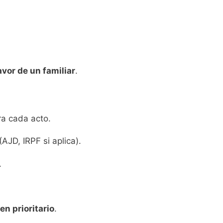
avor de un familiar
.
ra cada acto.
AJD, IRPF si aplica).
.
n prioritario
.