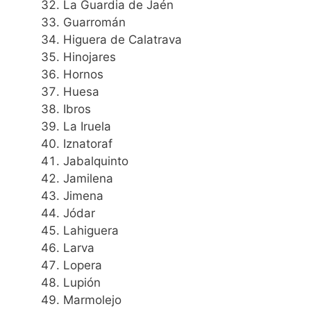
La Guardia de Jaén
Guarromán
Higuera de Calatrava
Hinojares
Hornos
Huesa
Ibros
La Iruela
Iznatoraf
Jabalquinto
Jamilena
Jimena
Jódar
Lahiguera
Larva
Lopera
Lupión
Marmolejo